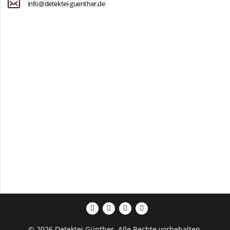
info@detektei-guenther.de
© 2026 Detektei Günther. Alle Rechte vorbehalten.