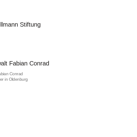
llmann Stiftung
alt Fabian Conrad
abian Conrad
iger in Oldenburg