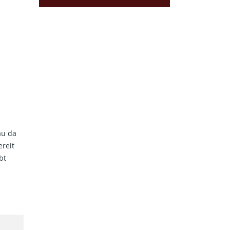
au da
ereit
bt