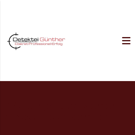
73-Jährige aus Bremen-
Gröpelingen vermisst