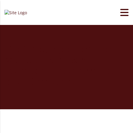
Die 17-jährige Jennifer
Mai aus Bühl wird
vermisst – jetzt ermitteln
die Eltern selbst