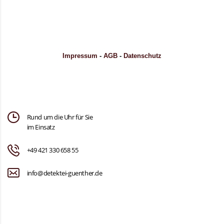
Impressum
-
AGB
-
Datenschutz
Rund um die Uhr für Sie
im Einsatz
+49 421 330 658 55
info@detektei-guenther.de