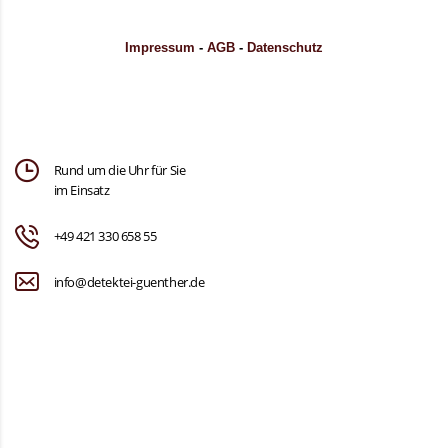
Impressum
-
AGB
-
Datenschutz
Rund um die Uhr für Sie
im Einsatz
+49 421 330 658 55
info@detektei-guenther.de