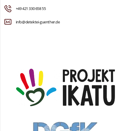
+49 421 330 658 55
info@detektei-guenther.de