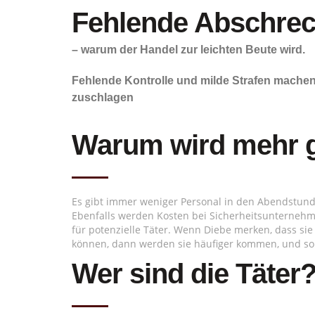
Fehlende Abschrec
– warum der Handel zur leichten Beute wird.
Fehlende Kontrolle und milde Strafen machen 
zuschlagen
Warum wird mehr g
Es gibt immer weniger Personal in den Abendstun
Ebenfalls werden Kosten bei Sicherheitsunterneh
für potenzielle Täter. Wenn Diebe merken, dass s
können, dann werden sie häufiger kommen, und so
Wer sind die Täter