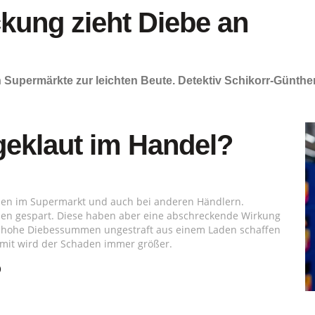
kung zieht Diebe an
Supermärkte zur leichten Beute. Detektiv Schikorr-Günther 
eklaut im Handel?
den im Supermarkt und auch bei anderen Händlern.
men gespart. Diese haben aber eine abschreckende Wirkung
ie hohe Diebessummen ungestraft aus einem Laden schaffen
mit wird der Schaden immer größer.
?